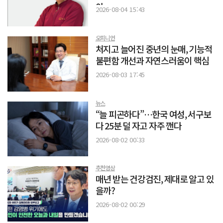
야
2026-08-04 15:43
오피니언
처지고 늘어진 중년의 눈매, 기능적
불편함 개선과 자연스러움이 핵심
2026-08-03 17:45
뉴스
“늘 피곤하다”…한국 여성, 서구보
다 25분 덜 자고 자주 깬다
2026-08-02 00:33
추천영상
매년 받는 건강검진, 제대로 알고 있
을까?
2026-08-02 00:29