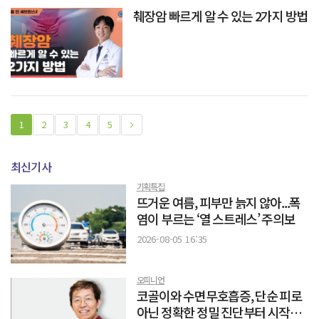
췌장암 빠르게 알 수 있는 2가지 방법
1
2
3
4
5
최신기사
기획특집
뜨거운 여름, 피부만 늙지 않아...폭
염이 부르는 ‘열 스트레스’ 주의보
2026-08-05 16:35
오피니언
코골이와 수면무호흡증, 단순 피로
아닌 정확한 정밀 진단부터 시작해