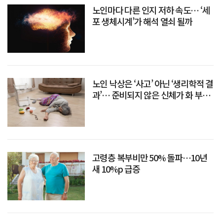
노인마다 다른 인지 저하 속도… ‘세
포 생체시계’가 해석 열쇠 될까
노인 낙상은 ‘사고’ 아닌 ‘생리학적 결
과’… 준비되지 않은 신체가 화 부른
다
고령층 복부비만 50% 돌파…10년
새 10%p 급증