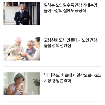
일하는 노인일수록 건강 기대수명
높아…삶의 질에도 긍정적
고령친화도시 만든다…노인 건강·
돌봄 정책 전환점
‘메디푸드’ 치료에서 일상으로…3조
시장 경쟁 본격화