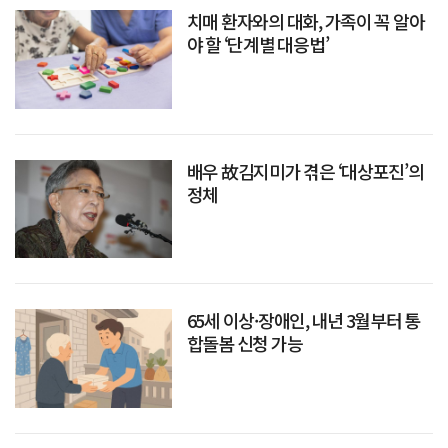
치매 환자와의 대화, 가족이 꼭 알아
야 할 ‘단계별 대응법’
배우 故김지미가 겪은 ‘대상포진’의
정체
65세 이상·장애인, 내년 3월부터 통
합돌봄 신청 가능