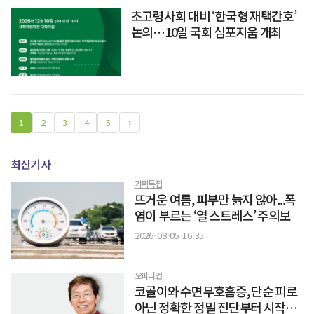
초고령사회 대비 ‘한국형 재택간호’
논의…10일 국회 심포지움 개최
1
2
3
4
5
최신기사
기획특집
뜨거운 여름, 피부만 늙지 않아...폭
염이 부르는 ‘열 스트레스’ 주의보
2026-08-05 16:35
오피니언
코골이와 수면무호흡증, 단순 피로
아닌 정확한 정밀 진단부터 시작해