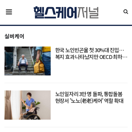
실버케어
한국 노인빈곤율 첫 30%대 진입…
복지 효과 나타났지만 OECD 최하위
는 여전
노인일자리 3만 명 돌파, 통합돌봄
현장서 '노노(老老)케어' 역할 확대