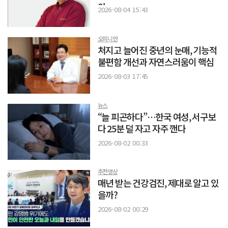
야
2026-08-04 15:43
오피니언
처지고 늘어진 중년의 눈매, 기능적
불편함 개선과 자연스러움이 핵심
2026-08-03 17:45
뉴스
“늘 피곤하다”…한국 여성, 서구보
다 25분 덜 자고 자주 깬다
2026-08-02 00:33
추천영상
매년 받는 건강검진, 제대로 알고 있
을까?
2026-08-02 00:29