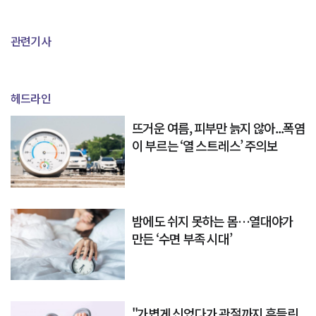
관련기사
헤드라인
뜨거운 여름, 피부만 늙지 않아...폭염
이 부르는 ‘열 스트레스’ 주의보
밤에도 쉬지 못하는 몸…열대야가
만든 ‘수면 부족 시대’
"가볍게 신었다가 관절까지 흔들린