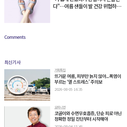
다"…여름 샌들이 발 건강 위협하는
이유
Comments
최신기사
기획특집
뜨거운 여름, 피부만 늙지 않아...폭염이
부르는 ‘열 스트레스’ 주의보
2026-08-05 16:35
오피니언
코골이와 수면무호흡증, 단순 피로 아닌
정확한 정밀 진단부터 시작해야
2026-08-04 15:43