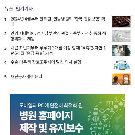
뉴스
인기기사
2024년 4월부터 한의원, 한방병원의 '한약 건강보험' 확
1
대
안양 시대병원, 경기남부권의 관절・족부・척추 중점 정
2
형외과로 개원
내년 하반기부터 부부가 3개월 이상 함께 '육휴'했다면 1
3
년6개월 '유급 육휴' 가능
수술 마무리 간호조무사에 맡긴 의사 실형
4
재난문자 줄어든다
5