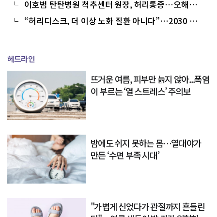
이호범 탄탄병원 척추센터 원장, 허리통증…오해는
줄이고 치료는 앞당겨야
“허리디스크, 더 이상 노화 질환 아니다”…2030 환자
40%
헤드라인
뜨거운 여름, 피부만 늙지 않아...폭염
이 부르는 ‘열 스트레스’ 주의보
밤에도 쉬지 못하는 몸…열대야가
만든 ‘수면 부족 시대’
"가볍게 신었다가 관절까지 흔들린