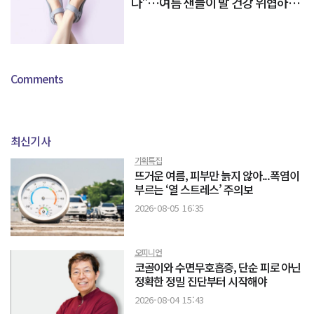
다"…여름 샌들이 발 건강 위협하는
이유
Comments
최신기사
기획특집
뜨거운 여름, 피부만 늙지 않아...폭염이
부르는 ‘열 스트레스’ 주의보
2026-08-05 16:35
오피니언
코골이와 수면무호흡증, 단순 피로 아닌
정확한 정밀 진단부터 시작해야
2026-08-04 15:43