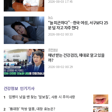
2026-08-03 17:45
뉴스
“늘 피곤하다”…한국 여성, 서구보다 25
분 덜 자고 자주 깬다
2026-08-02 00:33
추천영상
매년 받는 건강검진, 제대로 알고 있을
까?
2026-08-02 00:29
건강정보
인기기사
입병이 났을 땐 찾는 ‘알보칠’, 사용 시 주의사항
1
'통대창' 먹방 열풍, 대창 효능은?
2