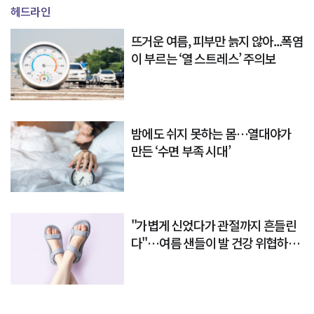
헤드라인
뜨거운 여름, 피부만 늙지 않아...폭염
이 부르는 ‘열 스트레스’ 주의보
밤에도 쉬지 못하는 몸…열대야가
만든 ‘수면 부족 시대’
"가볍게 신었다가 관절까지 흔들린
다"…여름 샌들이 발 건강 위협하는
이유