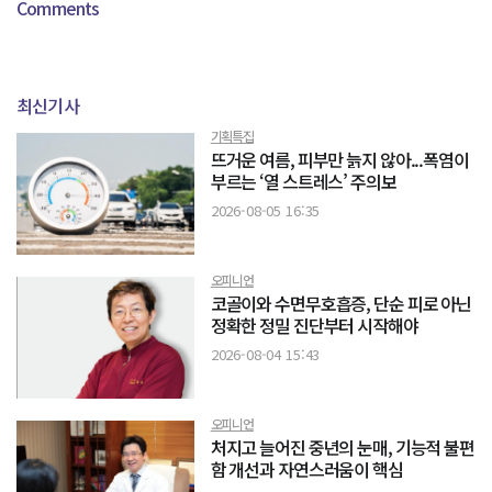
Comments
최신기사
기획특집
뜨거운 여름, 피부만 늙지 않아...폭염이
부르는 ‘열 스트레스’ 주의보
2026-08-05 16:35
오피니언
코골이와 수면무호흡증, 단순 피로 아닌
정확한 정밀 진단부터 시작해야
2026-08-04 15:43
오피니언
처지고 늘어진 중년의 눈매, 기능적 불편
함 개선과 자연스러움이 핵심