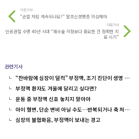
이전기사
“손발 저림 계속되나요?” 말초신경병증 의심해야
다음기사
인공관절 수명 40년 시대 “재수술 걱정보다 중요한 건 정확한 치
료 시기”
관련기사
“찬바람에 심장이 덜컥” 부정맥, 조기 진단이 생명 지
킨다
부정맥 환자도 겨울에 달리고 싶다면?
운동 중 부정맥 신호 놓치지 말아야
아이 혈변, 단순 변비 아닐 수도…반복되거나 축 처지
면 응급 신호
심장의 불협화음, 부정맥이 보내는 경고