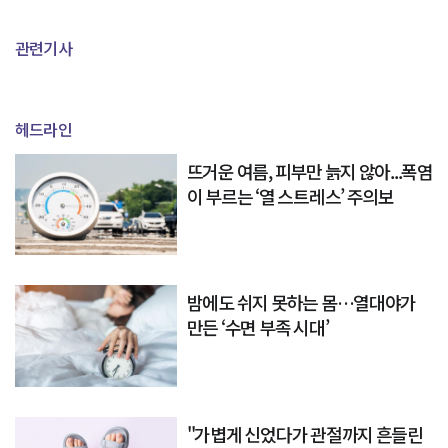
관련기사
헤드라인
뜨거운 여름, 피부만 늙지 않아...폭염
이 부르는 ‘열 스트레스’ 주의보
밤에도 쉬지 못하는 몸…열대야가
만든 ‘수면 부족 시대’
"가볍게 신었다가 관절까지 흔들린