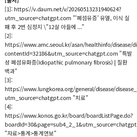
[1]: https://v.daum.net/v/20260513231940624?
utm_source=chatgpt.com "'폐섬유증' 유열, 이식 실
패 후 2번 심정지 \"12살 아들에 ..."
[2]:
https://www.amc.seoul.kr/asan/healthinfo/disease/di
contentId=32186&utm_source=chatgpt.com "특발
성 폐섬유화증(Idiopathic pulmonary fibrosis) | 질환
백과"
[3]:
https://www.lungkorea.org/general/disease/diseas
utm_source=chatgpt.com "치료"
[4]:
https://www.konos.go.kr/board/boardListPage.do?
boardId=30&page=sub4_2_1&utm_source=chatgpt
"자료>통계>통계연보"