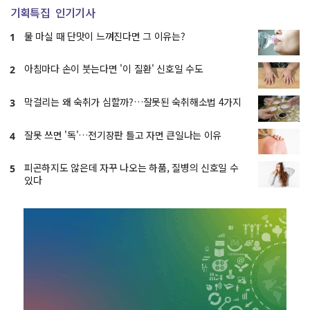
기획특집
인기기사
물 마실 때 단맛이 느껴진다면 그 이유는?
1
아침마다 손이 붓는다면 '이 질환' 신호일 수도
2
막걸리는 왜 숙취가 심할까?…잘못된 숙취해소법 4가지
3
잘못 쓰면 '독'…전기장판 틀고 자면 큰일나는 이유
4
피곤하지도 않은데 자꾸 나오는 하품, 질병의 신호일 수
5
있다