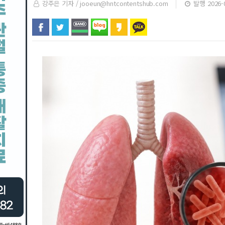
강주은 기자 /
jooeun@hntcontentshub.com
발행 2026-0