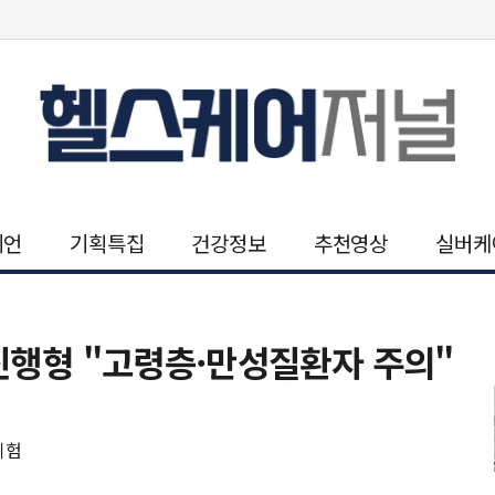
니언
기획특집
건강정보
추천영상
실버케
재진행형 "고령층·만성질환자 주의"
위험