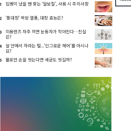
입병이 났을 땐 찾는 ‘알보칠’, 사용 시 주의사항
1
'통대창' 먹방 열풍, 대창 효능은?
2
미용렌즈 자주 끼면 눈동자가 작아진다…진실
3
은?
살 안에서 자라는 털...'인그로운 헤어'를 아시나
4
요?
물로만 손을 씻는다면 세균도 씻길까?
5