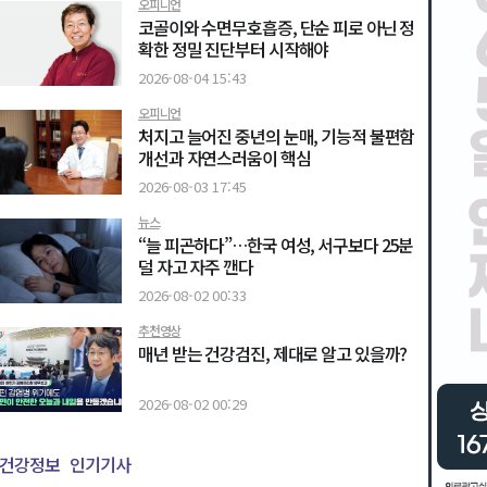
오피니언
코골이와 수면무호흡증, 단순 피로 아닌 정
확한 정밀 진단부터 시작해야
2026-08-04 15:43
오피니언
처지고 늘어진 중년의 눈매, 기능적 불편함
개선과 자연스러움이 핵심
2026-08-03 17:45
뉴스
“늘 피곤하다”…한국 여성, 서구보다 25분
덜 자고 자주 깬다
2026-08-02 00:33
추천영상
매년 받는 건강검진, 제대로 알고 있을까?
2026-08-02 00:29
건강정보
인기기사