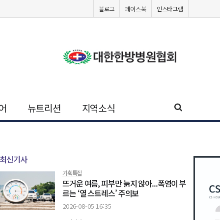
블로그
페이스북
인스타그램
어
뉴트리션
지역소식
최신기사
기획특집
뜨거운 여름, 피부만 늙지 않아...폭염이 부
르는 ‘열 스트레스’ 주의보
2026-08-05 16:35