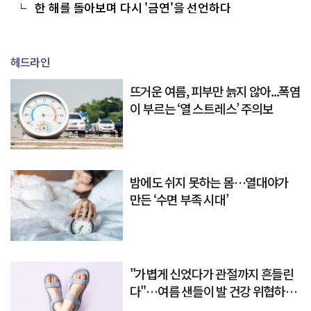
한 해를 돌아보며 다시 '금연'을 선언하다
헤드라인
뜨거운 여름, 피부만 늙지 않아...폭염
이 부르는 ‘열 스트레스’ 주의보
밤에도 쉬지 못하는 몸…열대야가
만든 ‘수면 부족 시대’
"가볍게 신었다가 관절까지 흔들린
다"…여름 샌들이 발 건강 위협하는
이유