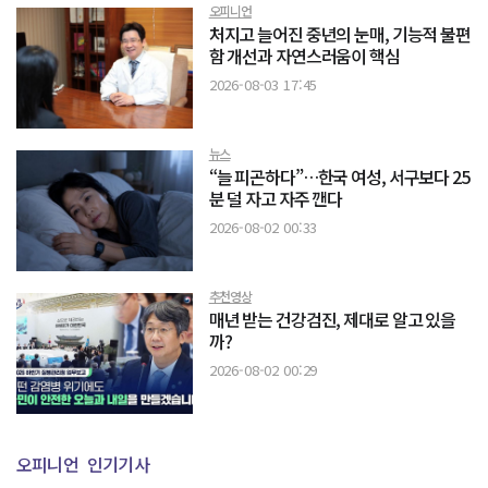
오피니언
처지고 늘어진 중년의 눈매, 기능적 불편
함 개선과 자연스러움이 핵심
2026-08-03 17:45
뉴스
“늘 피곤하다”…한국 여성, 서구보다 25
분 덜 자고 자주 깬다
2026-08-02 00:33
추천영상
매년 받는 건강검진, 제대로 알고 있을
까?
2026-08-02 00:29
오피니언
인기기사