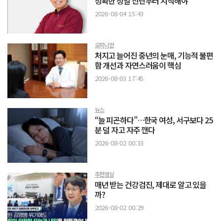
정확한 정밀 진단부터 시작해야
2026-08-04 15:43
오피니언
처지고 늘어진 중년의 눈매, 기능적 불편
함 개선과 자연스러움이 핵심
2026-08-03 17:45
뉴스
“늘 피곤하다”…한국 여성, 서구보다 25
분 덜 자고 자주 깬다
2026-08-02 00:33
추천영상
매년 받는 건강검진, 제대로 알고 있을
까?
2026-08-02 00:29