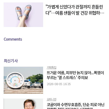
"가볍게 신었다가 관절까지 흔들린
다"…여름 샌들이 발 건강 위협하는
이유
Comments
최신기사
기획특집
뜨거운 여름, 피부만 늙지 않아...폭염이
부르는 ‘열 스트레스’ 주의보
2026-08-05 16:35
오피니언
코골이와 수면무호흡증, 단순 피로 아닌