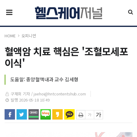
HOME
오피니언
혈액암 치료 핵심은 '조혈모세포
이식'
도움말: 종양혈액내과 교수 김세형
구재회 기자 /
jaehoi@hntcontentshub.com
발행 2026-05-18 10:49