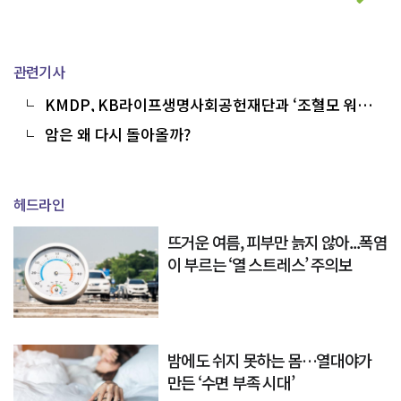
관련기사
KMDP, KB라이프생명사회공헌재단과 ‘조혈모 워킹
온 라이프’ 캠페인 개최
암은 왜 다시 돌아올까?
헤드라인
뜨거운 여름, 피부만 늙지 않아...폭염
이 부르는 ‘열 스트레스’ 주의보
밤에도 쉬지 못하는 몸…열대야가
만든 ‘수면 부족 시대’