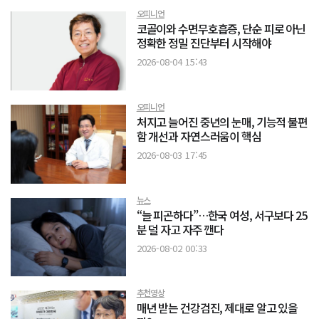
오피니언
코골이와 수면무호흡증, 단순 피로 아닌
정확한 정밀 진단부터 시작해야
2026-08-04 15:43
오피니언
처지고 늘어진 중년의 눈매, 기능적 불편
함 개선과 자연스러움이 핵심
2026-08-03 17:45
뉴스
“늘 피곤하다”…한국 여성, 서구보다 25
분 덜 자고 자주 깬다
2026-08-02 00:33
추천영상
매년 받는 건강검진, 제대로 알고 있을