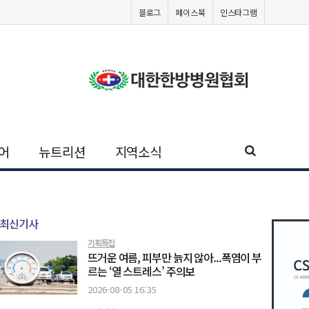
블로그
페이스북
인스타그램
어
뉴트리션
지역소식
최신기사
기획특집
뜨거운 여름, 피부만 늙지 않아...폭염이 부
르는 ‘열 스트레스’ 주의보
2026-08-05 16:35