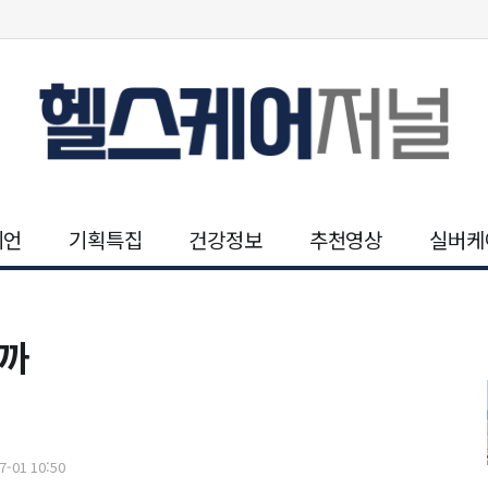
니언
기획특집
건강정보
추천영상
실버케
걸까
-01 10:50