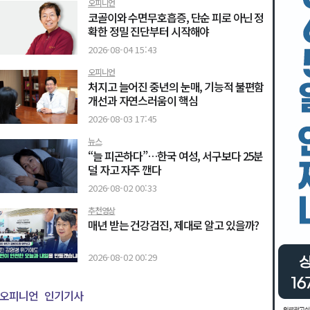
오피니언
코골이와 수면무호흡증, 단순 피로 아닌 정
확한 정밀 진단부터 시작해야
2026-08-04 15:43
오피니언
처지고 늘어진 중년의 눈매, 기능적 불편함
개선과 자연스러움이 핵심
2026-08-03 17:45
뉴스
“늘 피곤하다”…한국 여성, 서구보다 25분
덜 자고 자주 깬다
2026-08-02 00:33
추천영상
매년 받는 건강검진, 제대로 알고 있을까?
2026-08-02 00:29
오피니언
인기기사